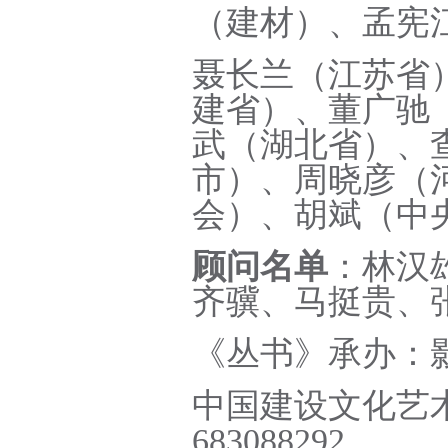
（建材）、孟宪
聂长兰（江苏省
建省）、董广驰
武（湖北省）、
市）、周晓彦（
会）、胡斌（中
顾问名单
：林汉
齐骥、马挺贵、
《丛书》承办：
中国建设文化艺
683088292